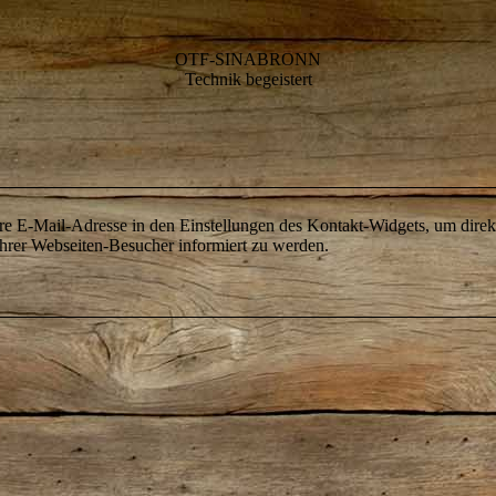
OTF-SINABRONN
Technik begeistert
hre E-Mail-Adresse in den Einstellungen des Kontakt-Widgets, um direk
hrer Webseiten-Besucher informiert zu werden.