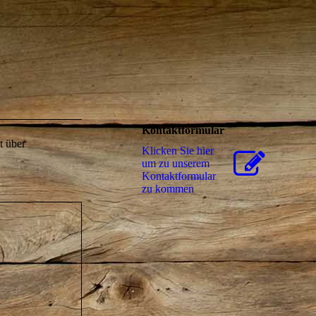
Kontaktformular
t über
Klicken Sie hier
um zu unserem
Kon­takt­for­mu­lar
zu kommen